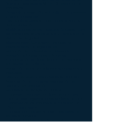
Solicitud para estatus 501 (c) 3 - exención de
impuestos
Desarrollo y redacción de Conflicto de Intereses
y "autocontratación"
Las modificaciones y correcciones al Artículo
de Incorporación
Modificaciones de los Estatutos Sociales, como
las revisiones de los estatutos y cambios en la
estructura de gobierno
Mantenimiento Corporativo: minutas, el
mantenimiento de registros, etc
Remoción de consejeros no deseados
Revisión de Operaciones y Auditoria
Comunicación sin fines de lucro de miembros
en materia de conflictos
Redacción de los procedimientos operativos y
manuales
Director de deber y responsabilidad fiduciario
Negociación de contratos, elaboración de
planos y documentación
Requisitos de divulgación pública
Empresas conjuntas con fines de lucro, así
como a otras organizaciones sin fines de lucro
Fundación de los impuestos al consumo - y
cómo minimizarlos
Contratación, despido y otras cuestiones de
recursos humanos
Evitar los impuestos sobre el "negocio no
relacionado" ingresos
Las actividades comerciales