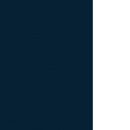
Leyes para Iglesias
Corporaciones Sin Fines de Lucro - Ley para las
Iglesias: Consejero Jurídico Sin ánimo de lucro
(NPLC)Misión: Somos una empresa dedicada a
servir a la necesidad legal de la fe cristiana y
otras organizaciones exentas de impuestos.
Entendemos el "negocio" de los sin ánimo de
lucro, que nos permiten comprender la dinámica
de las luchas y preocupaciones de cada día de
nuestros clientes. Nos aconsejan miembros del
Consejo y directivos de organizaciones no
lucrativas en las estrategias legales para
ampliar y mejorar sus programas. Ofrecemos a
nuestros clientes soluciones prácticas y
eficaces a sus necesidades legales
Nuestros servicios: Ofrecemos servicios a una
amplia gama de necesidades legales de las
organizaciones sin fines de lucro, en
consonancia con los recursos financieros de los
sin ánimo de lucro.
Estos servicios a nuestros clientes cubrir
diversas necesidades legales e incluyan las
siguientes:
Formación de organizaciones sin fines de lucro